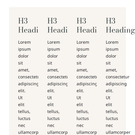
H3
H3
H3
H3
Heading
Heading
Heading
Headin
Lorem
Lorem
Lorem
Lorem
ipsum
ipsum
ipsum
ipsum
dolor
dolor
dolor
dolor
sit
sit
sit
sit
amet,
amet,
amet,
amet,
consectetur
consectetur
consectetur
consectetur
adipiscing
adipiscing
adipiscing
adipiscing
elit.
elit.
elit.
elit.
Ut
Ut
Ut
Ut
elit
elit
elit
elit
tellus,
tellus,
tellus,
tellus,
luctus
luctus
luctus
luctus
nec
nec
nec
nec
ullamcorper
ullamcorper
ullamcorper
ullamcorper