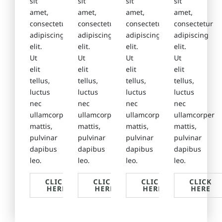
sit
sit
sit
sit
amet,
amet,
amet,
amet,
consectetur
consectetur
consectetur
consectetur
adipiscing
adipiscing
adipiscing
adipiscing
elit.
elit.
elit.
elit.
Ut
Ut
Ut
Ut
elit
elit
elit
elit
tellus,
tellus,
tellus,
tellus,
luctus
luctus
luctus
luctus
nec
nec
nec
nec
ullamcorper
ullamcorper
ullamcorper
ullamcorper
mattis,
mattis,
mattis,
mattis,
pulvinar
pulvinar
pulvinar
pulvinar
dapibus
dapibus
dapibus
dapibus
leo.
leo.
leo.
leo.
CLICK
CLICK
CLICK
CLICK
HERE
HERE
HERE
HERE