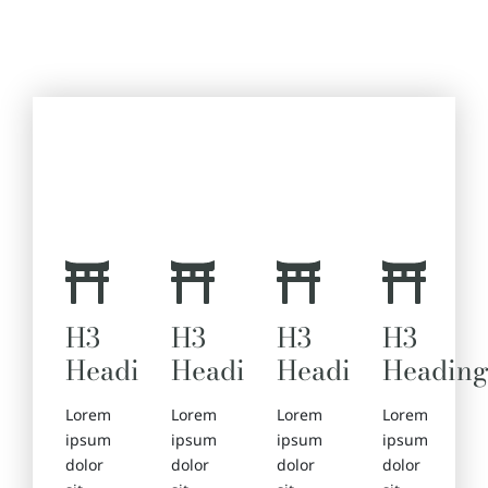
DECORATIVE ADJACENT
H2 Heading
H3
H3
H3
H3
Heading
Heading
Heading
Headin
Lorem
Lorem
Lorem
Lorem
ipsum
ipsum
ipsum
ipsum
dolor
dolor
dolor
dolor