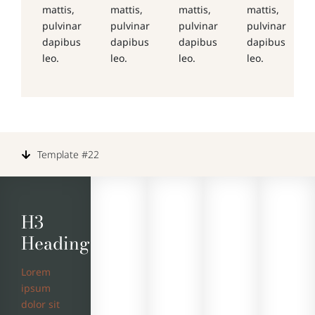
mattis,
mattis,
mattis,
mattis,
pulvinar
pulvinar
pulvinar
pulvinar
dapibus
dapibus
dapibus
dapibus
leo.
leo.
leo.
leo.
Template #22
H3
Heading
Lorem
ipsum
dolor sit