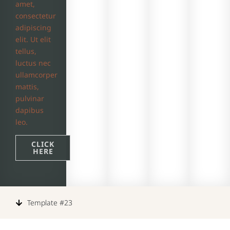
amet,
consectetur
adipiscing
elit. Ut elit
tellus,
luctus nec
ullamcorper
mattis,
pulvinar
dapibus
leo.
CLICK
HERE
Template #23