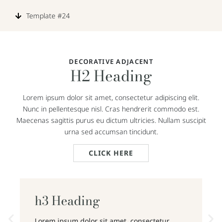
Template #24
DECORATIVE ADJACENT
H2 Heading
Lorem ipsum dolor sit amet, consectetur adipiscing elit.
Nunc in pellentesque nisl. Cras hendrerit commodo est.
Maecenas sagittis purus eu dictum ultricies. Nullam suscipit
urna sed accumsan tincidunt.
CLICK HERE
h3 Heading
Lorem ipsum dolor sit amet, consectetur
L