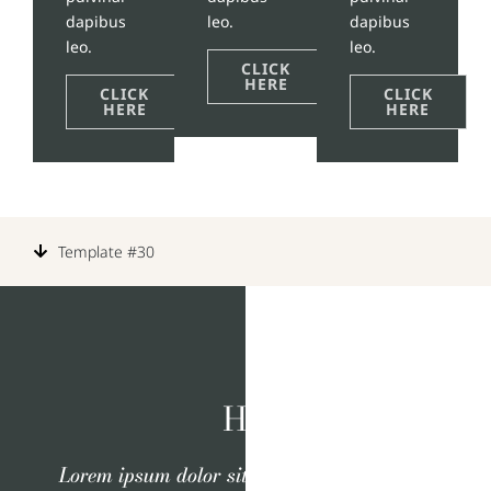
dapibus
leo.
dapibus
leo.
leo.
CLICK
HERE
CLICK
CLICK
HERE
HERE
Template #30
H2 Heading
Lorem ipsum dolor sit amet, consectetur